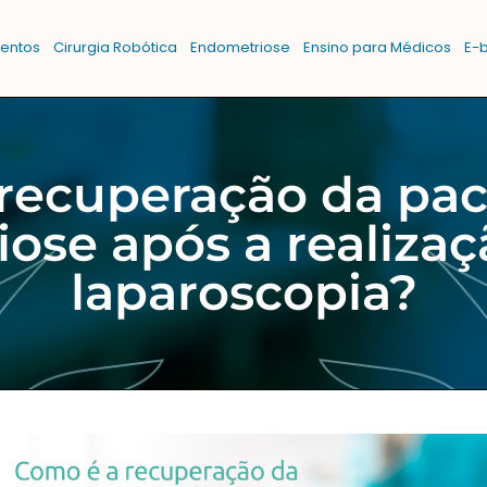
entos
Cirurgia Robótica
Endometriose
Ensino para Médicos
E-
recuperação da pa
ose após a realiza
laparoscopia?