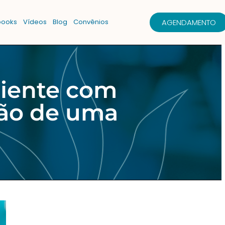
AGENDAMENTO
books
Vídeos
Blog
Convênios
ciente com
ção de uma