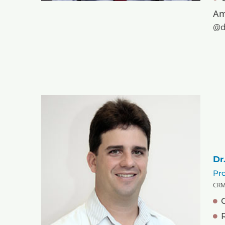
Am
@d
Dr
Pro
CRM