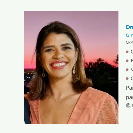
Dr
Gin
CRM
Pa
pa
@j