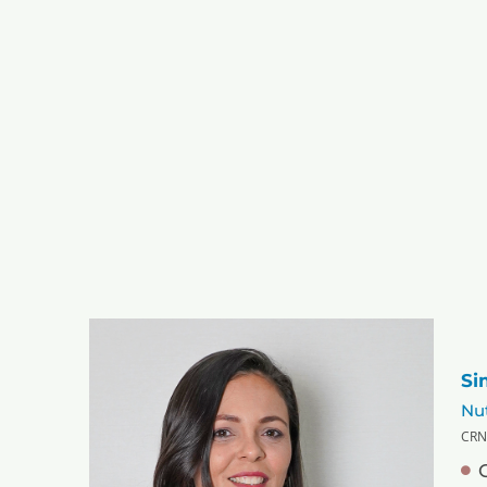
Si
Nut
CRN