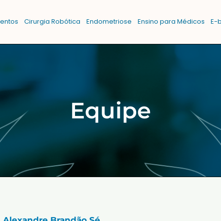
entos
Cirurgia Robótica
Endometriose
Ensino para Médicos
E-
Equipe
. Alexandre Brandão Sé