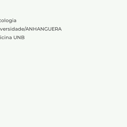
tologia
niversidade/ANHANGUERA
dicina UNB