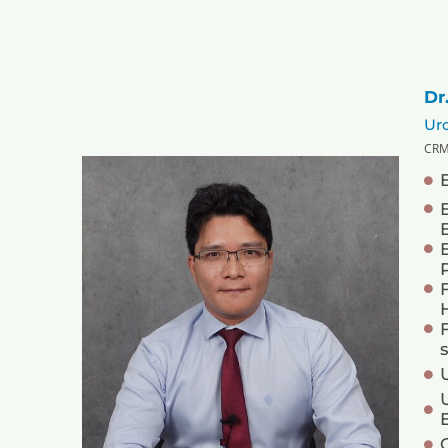
Dr
Uro
CRM