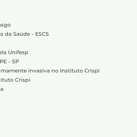
asgo
as da Saúde - ESCS
ela Unifesp
PE - SP
imamente invasiva no Instituto Crispi
ituto Crispi
ca