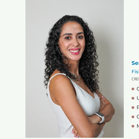
Se
Fis
CRE