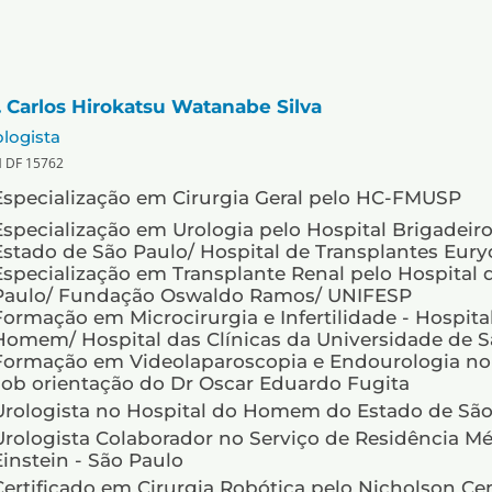
. Carlos Hirokatsu Watanabe Silva
logista
 DF 15762
Especialização em Cirurgia Geral pelo HC-FMUSP
Especialização em Urologia pelo Hospital Brigadei
Estado de São Paulo/ Hospital de Transplantes Euryc
Especialização em Transplante Renal pelo Hospital
Paulo/ Fundação Oswaldo Ramos/ UNIFESP
Formação em Microcirurgia e Infertilidade - Hospita
Homem/ Hospital das Clínicas da Universidade de S
Formação em Videolaparoscopia e Endourologia no H
sob orientação do Dr Oscar Eduardo Fugita
Urologista no Hospital do Homem do Estado de São
Urologista Colaborador no Serviço de Residência Méd
Einstein - São Paulo
Certificado em Cirurgia Robótica pelo Nicholson Cen