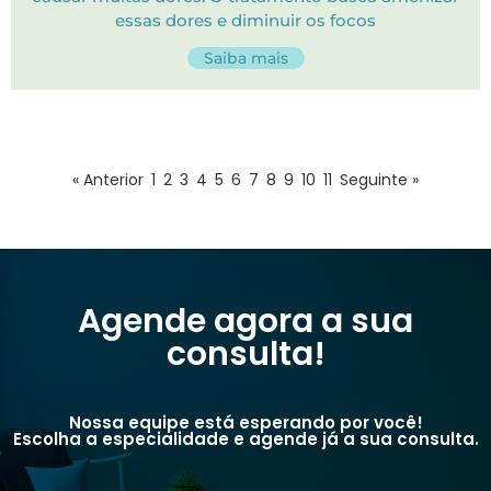
essas dores e diminuir os focos
Saiba mais
« Anterior
1
2
3
4
5
6
7
8
9
10
11
Seguinte »
Agende agora a sua
consulta!
Nossa equipe está esperando por você!
Escolha a especialidade e agende já a sua consulta.