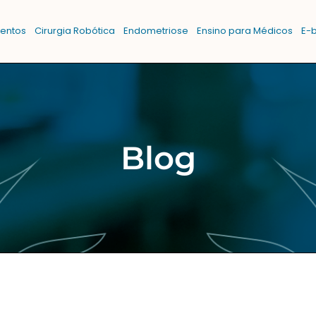
entos
Cirurgia Robótica
Endometriose
Ensino para Médicos
E-
Blog