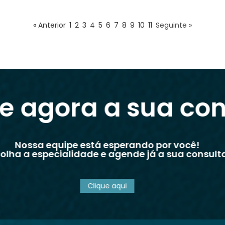
« Anterior
1
2
3
4
5
6
7
8
9
10
11
Seguinte »
e agora a sua con
Nossa equipe está esperando por você!
colha a especialidade e agende já a sua consul
Clique aqui